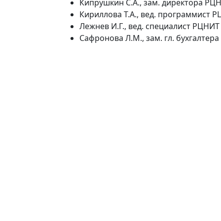
Кипрушкин С.А., зам. директора РЦ
Кириллова Т.А., вед. программист 
Лежнев И.Г., вед. специалист РЦНИТ
Сафронова Л.М., зам. гл. бухгалтера