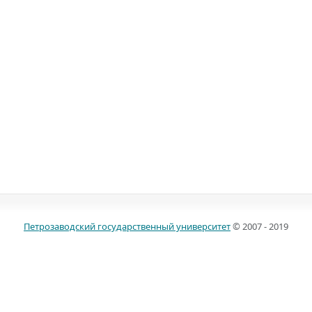
Петрозаводский государственный университет
© 2007 - 2019
185910, г. Петрозаводск, пр. Ленина, д. 33
Телефоны: (814 2) 711-071, (814 2) 719-604