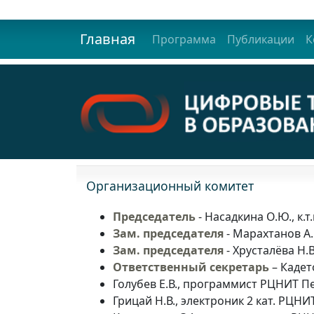
Главная
Программа
Публикации
К
Организационный комитет
Председатель
- Насадкина О.Ю., к.
Зам. председателя
- Марахтанов А.
Зам. председателя
- Хрусталёва Н.
Ответственный секретарь
– Кадет
Голубев Е.В., программист РЦНИТ П
Грицай Н.В., электроник 2 кат. РЦНИ